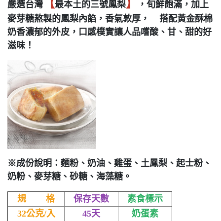
【
】
嚴選台灣
最本土的三號鳳梨
，旬鮮飽滿，加上
麥芽糖熬製的鳳梨內餡，香氣敦厚，
搭配黃金酥棉
奶香濃郁的外皮，口感樸實讓人品嚐酸、甘、甜的好
滋味！
※成份說明：麵粉、奶油、雞蛋、土鳳梨、起士粉、
奶粉、麥芽糖、砂糖、海藻糖。
規 格
保存天數
素食標示
32公克/入
45天
奶蛋素