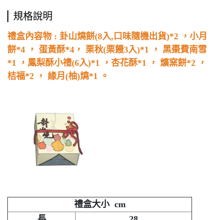
規格說明
禮盒內容物 : 卦山燒餅(8入,口味隨機出貨)*2 ，小月
餅*4 ， 蛋黃酥*4， 栗秋(栗饅3入)*1 ， 黑棗費南雪
*1 ，鳳梨酥小禮(6入)*1 ，杏花酥*1 ， 爌窯餅*2 ，
桔福*2 ， 緣月(柚)燒*1 。
禮盒大小 cm
長
28