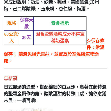
※成份說明：奶油、砂糖、雞蛋、美國黑棗(加州
梅、己二烯酸鉀)、玉米粉、杏仁粉、梅酒。
保存天
規格
素食標示
數
60公克/
因含些微酒精成分不得宣
20天
入
稱奶蛋素
☆保存條
件：常溫
保存； 請避免陽光直射，並置放於室溫陰涼乾燥
處。
◎桔福
日式饅頭的造型，搭配綿細的白豆沙，裹著宜蘭特選
的整顆金棗作內餡，酸酸甜甜的特殊口感，
讓你意猶
未盡，一嚐再嚐!