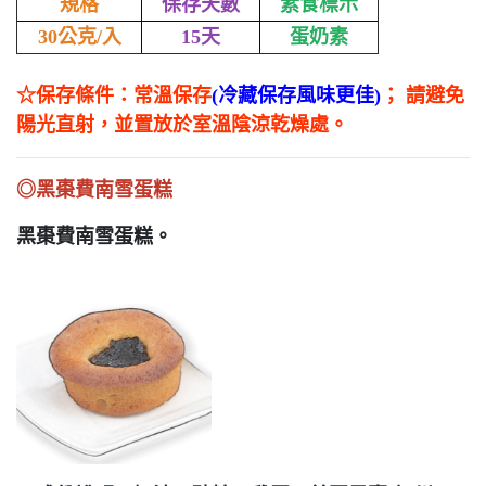
規格
保存天數
素食標示
30公克/入
15天
蛋奶素
☆保存條件：常溫保存
(冷藏保存風味更佳)
； 請避免
陽光直射，並置放於室溫陰涼乾燥處。
◎黑棗費南雪蛋糕
黑棗費南雪蛋糕
。