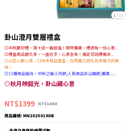
1
/
15
卦山澄月雙層禮盒
◎中秋獻好禮，買十送一最超值！限時優惠，禮遇每一份心意...
◎禮盒商品變化多，一盒在手，心意全有！滿足您送禮需求...
◎以匠心獻心意，口味多樣且豐富，在唇齒之間化為多層次的美
味！
◎11種商品組合，中秋之最小月餅,人氣商品卦山燒餅,爌窯.......
◎秋月映韶光，卦山藏心意
NT$1399
NT$1460
商品編號:
MN2025019DB
此商品參與的優惠活動