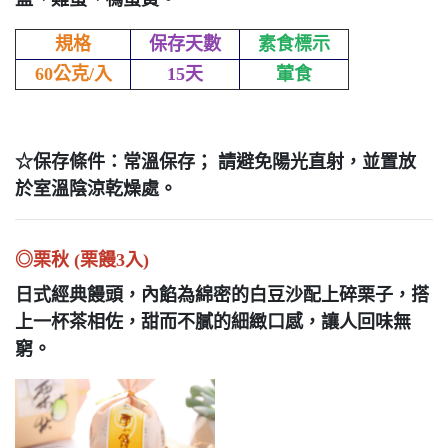
規格
保存天數
素食標示
60公克/入
15天
葷食
☆保存條件：常溫保存； 請避免陽光直射，並置放
於室溫陰涼乾燥處。
◎栗秋 (栗饅3入)
日式經典饅頭，內餡為綿密的白豆沙配上碎栗子，搭
上一杯茶相佐，
甜而不膩的細緻口感，讓人回味無
窮。