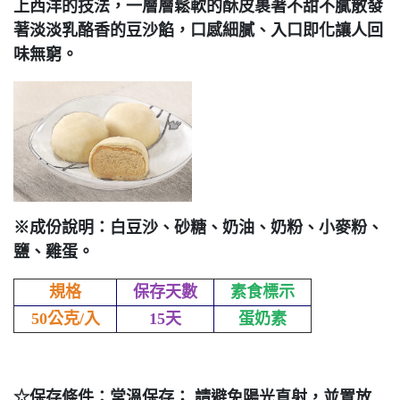
上西洋的技法，一層層鬆軟的酥皮裹著不甜不膩散發
著淡淡乳
酪香的豆沙餡，口感細膩、入口即化讓人回
味無窮。
※成份說明：白豆沙、砂糖、奶油、奶粉、小麥粉、
鹽、雞蛋。
規格
保存天數
素食標示
50公克/入
15天
蛋奶素
☆保存條件：常溫保存； 請避免陽光直射，並置放