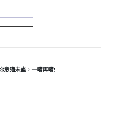
你意猶未盡，一嚐再嚐!