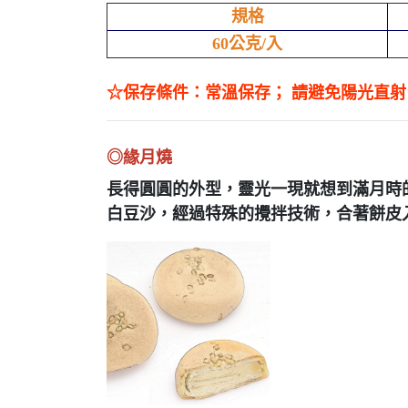
規格
60公克/入
☆保存條件：常溫保存； 請避免陽光直
◎緣月燒
長得圓圓的外型，靈光一現就想到滿月時
白豆沙，經過特殊的攪拌技術，合著餅皮