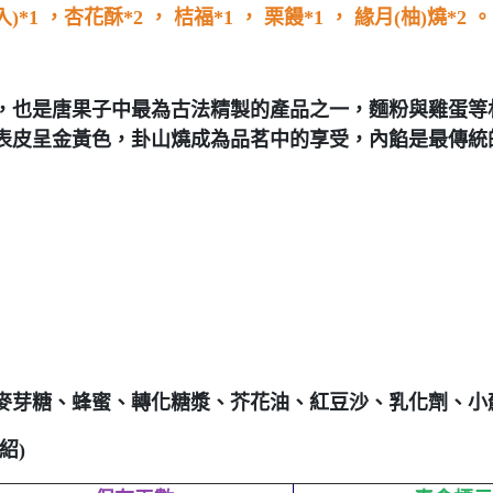
*1 ，杏花酥*2 ， 桔福*1 ， 栗饅*1 ， 緣月(柚)燒*2 。
，也是唐果子中最為古法精製的產品之一，麵粉與雞蛋等
表皮呈金黃色，卦山燒成為品
茗中的享受，
內餡是最傳統
麥芽糖、蜂蜜、轉化糖漿、芥花油、紅豆沙、乳化劑、小
紹)