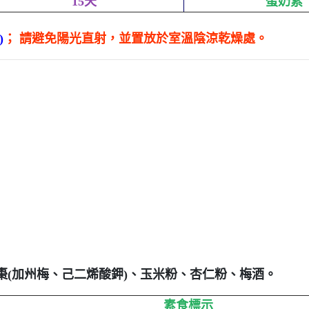
15天
蛋奶素
)
； 請避免陽光直射，並置放於室溫陰涼乾燥處。
棗(加州梅、己二烯酸鉀)、玉米粉、杏仁粉、梅酒。
素食標示