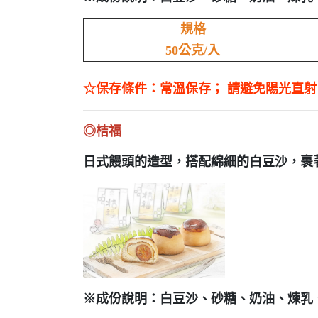
規格
50公克/入
☆保存條件：常溫保存； 請避免陽光直
◎桔福
日式饅頭的造型，搭配綿細的白豆沙，裹
※成份說明：白豆沙、砂糖、奶油、煉乳