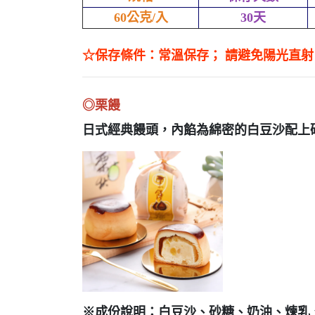
60公克/入
30天
☆保存條件：常溫保存； 請避免陽光直
◎栗饅
日式經典饅頭，內餡為綿密的白豆沙配上
※成份說明：白豆沙、砂糖、奶油、煉乳