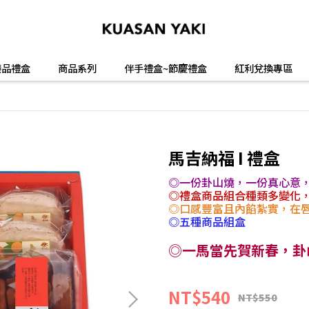
臻品禮盒
商品系列
伴手禮盒~節慶禮盒
紅利兌換專區
馬吉納福 I 禮盒
◎一份卦山燒，一份真心意
◎禮盒商品組合種類多變化
◎口感豐富且內餡紮實，在
◎五種商品組盒
◎一馬當先賀新春，卦
NT$540
NT$550