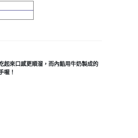
吃起來口感更順溜，
而內餡用牛奶製成的
手喔！